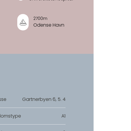
2700m
Odense Havn
sse
Gartnerbyen 6, 5. 4
domstype
A1