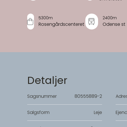
5300m
2400m
Rosengårdscenteret
Odense st
Detaljer
Sagsnummer
80555889-2
Adre
Salgsform
Leje
Ejen