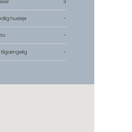
lser
3
dlig husleje
-
to
-
 tilgængelig
-