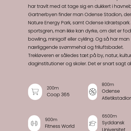
har travlt med at tage sig en dukkert i havn
Gartnerbyen finder man Odense Stadion, der h
Nature Energy Park, samt Odense Idrætspark. H
sportsgren, man ikke kan dyrke, om det er fodbo
bowling, minigolf eller cykling. Og så har man
nærliggende svømmehal og friluftsbadet.
Trekløveren er således tæt på by, natur, kult
daginstitutioner og skoler. Det er snart sagt a
800m
200m
Odense
Coop 365
Atletikstadio
6500m
900m
Syddansk
Fitness World
Universitet