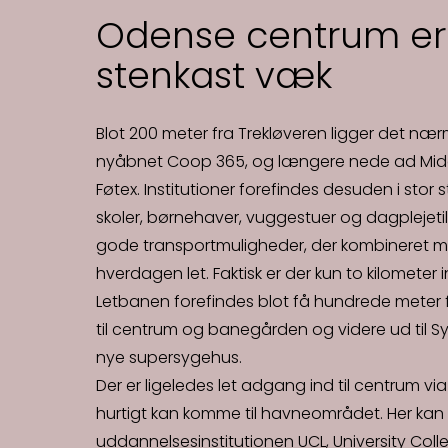
Odense centrum er 
stenkast væk
Blot 200 meter fra Trekløveren ligger det n
nyåbnet Coop 365, og længere nede ad Midd
Føtex. Institutioner forefindes desuden i stor 
skoler, børnehaver, vuggestuer og dagplejetil
gode transportmuligheder, der kombineret m
hverdagen let. Faktisk er der kun to kilometer 
Letbanen forefindes blot få hundrede meter f
til centrum og banegården og videre ud til S
nye supersygehus.
Der er ligeledes let adgang ind til centrum vi
hurtigt kan komme til havneområdet. Her kan
uddannelsesinstitutionen UCL, University Colle