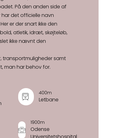
ebadet. På den anden side af
ar det officielle navn
er er der snart ikke den
ld, atletik, idræt, skøjteløb,
 slet ikke nævnt den
ur, transportmuligheder samt
lt, man har behov for.
400m
Letbane
n
1900m
Odense
Universitetshospital