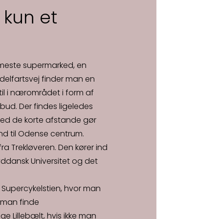
kun et
ærmeste supermarked, en
elfartsvej finder man en
stil i nærområdet i form af
bud. Der findes ligeledes
ed de korte afstande gør
ind til Odense centrum.
ra Trekløveren. Den kører ind
yddansk Universitet og det
a Supercykelstien, hvor man
 man finde
ge Lillebælt, hvis ikke man