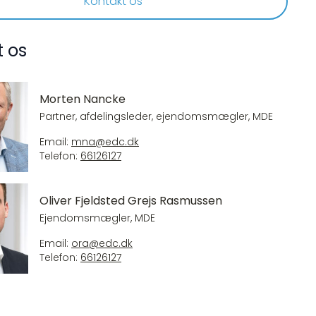
Kontakt os
t os
Morten Nancke
Partner, afdelingsleder, ejendomsmægler, MDE
Email:
mna@edc.dk
Telefon:
66126127
Oliver Fjeldsted Grejs Rasmussen
Ejendomsmægler, MDE
Email:
ora@edc.dk
Telefon:
66126127