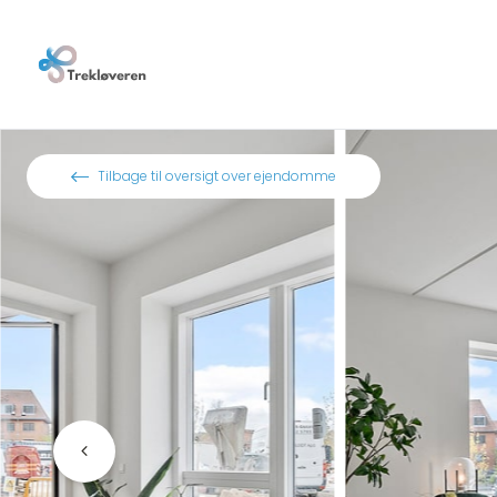
Spring til indhold
Tilbage til oversigt over ejendomme