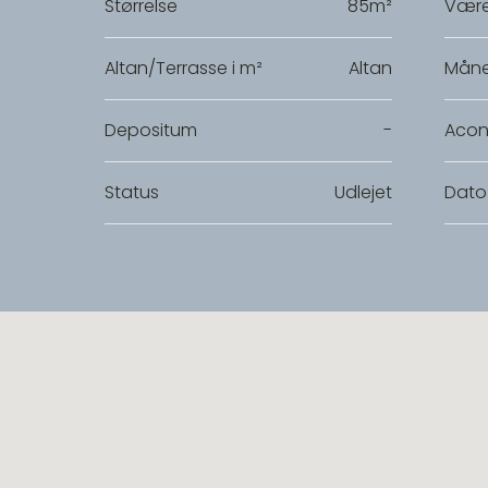
Størrelse
85m²
Være
Altan/Terrasse i m²
Altan
Måne
Depositum
-
Acon
Status
Udlejet
Dato