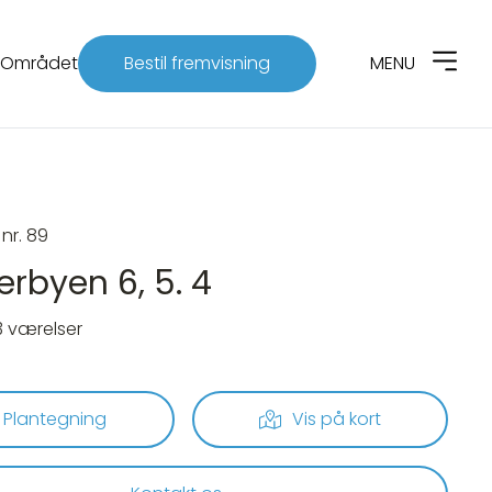
Området
Bestil fremvisning
MENU
 nr. 89
erbyen 6, 5. 4
3 værelser
Plantegning
Vis på kort