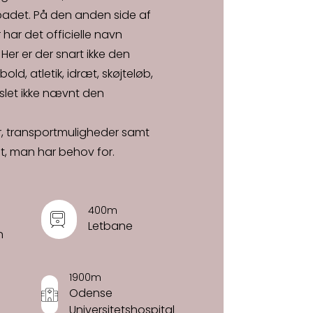
ebadet. På den anden side af
ar det officielle navn
er er der snart ikke den
ld, atletik, idræt, skøjteløb,
 slet ikke nævnt den
ur, transportmuligheder samt
lt, man har behov for.
400m
Letbane
n
1900m
Odense
Universitetshospital