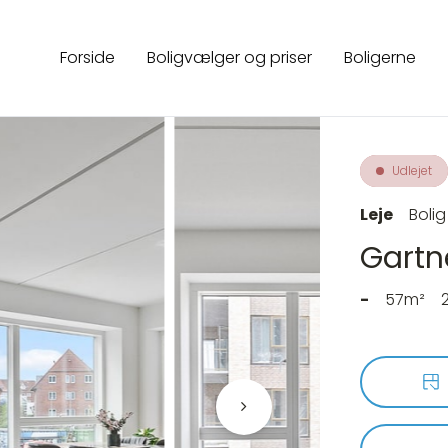
Forside
Boligvælger og priser
Boligerne
Udlejet
Leje
Bolig
Gartne
-
57m²