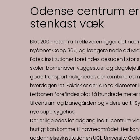
Odense centrum er 
stenkast væk
Blot 200 meter fra Trekløveren ligger det n
nyåbnet Coop 365, og længere nede ad Midd
Føtex. Institutioner forefindes desuden i stor 
skoler, børnehaver, vuggestuer og dagplejetil
gode transportmuligheder, der kombineret m
hverdagen let. Faktisk er der kun to kilometer 
Letbanen forefindes blot få hundrede meter f
til centrum og banegården og videre ud til S
nye supersygehus.
Der er ligeledes let adgang ind til centrum vi
hurtigt kan komme til havneområdet. Her kan
uddannelsesinstitutionen UCL, University Colle