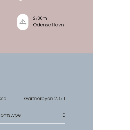
2700m
Odense Havn
sse
Gartnerbyen 2, 5. 1
domstype
E