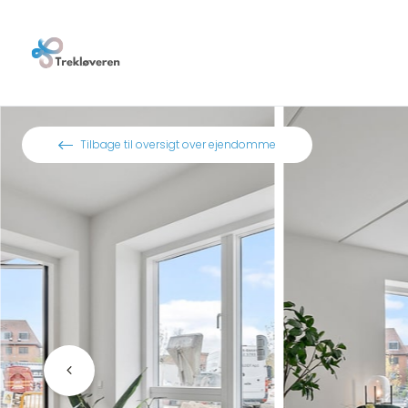
Spring til indhold
Tilbage til oversigt over ejendomme