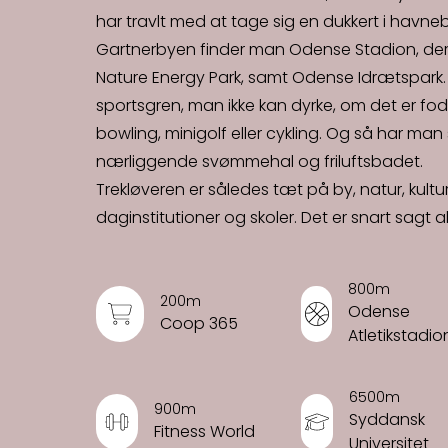
har travlt med at tage sig en dukkert i havn
Gartnerbyen finder man Odense Stadion, der h
Nature Energy Park, samt Odense Idrætspark. H
sportsgren, man ikke kan dyrke, om det er fodbo
bowling, minigolf eller cykling. Og så har man
nærliggende svømmehal og friluftsbadet.
Trekløveren er således tæt på by, natur, kult
daginstitutioner og skoler. Det er snart sagt a
800m
200m
Odense
Coop 365
Atletikstadio
6500m
900m
Syddansk
Fitness World
Universitet