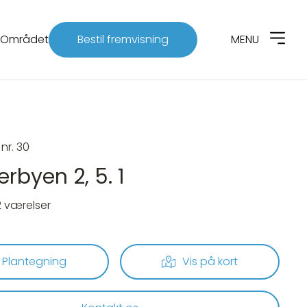
Området
Bestil fremvisning
MENU
 nr. 30
rbyen 2, 5. 1
2 værelser
Plantegning
Vis på kort