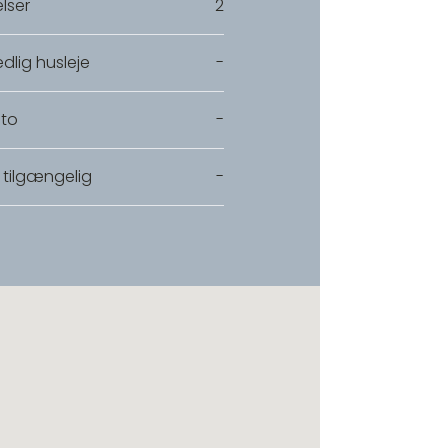
lser
2
dlig husleje
-
to
-
 tilgængelig
-