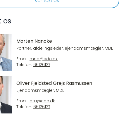
Kontakt os
t os
Morten Nancke
Partner, afdelingsleder, ejendomsmægler, MDE
Email:
mna@edc.dk
Telefon:
66126127
Oliver Fjeldsted Grejs Rasmussen
Ejendomsmægler, MDE
Email:
ora@edc.dk
Telefon:
66126127