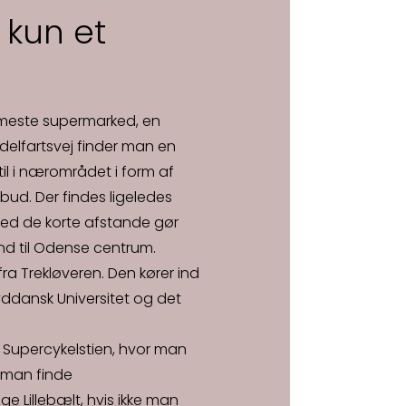
kun et
ærmeste supermarked, en
elfartsvej finder man en
stil i nærområdet i form af
bud. Der findes ligeledes
ed de korte afstande gør
ind til Odense centrum.
ra Trekløveren. Den kører ind
yddansk Universitet og det
a Supercykelstien, hvor man
 man finde
ge Lillebælt, hvis ikke man