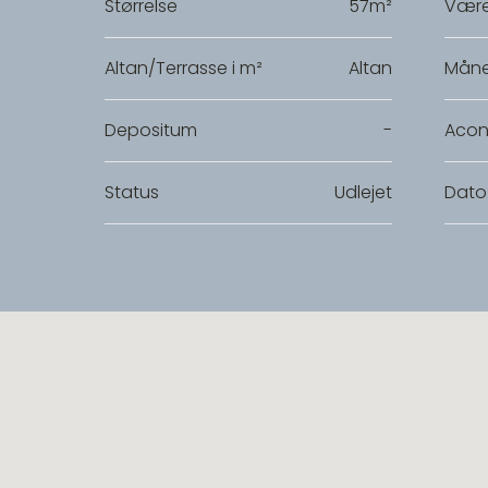
Størrelse
57m²
Være
Altan/Terrasse i m²
Altan
Måne
Depositum
-
Acon
Status
Udlejet
Dato